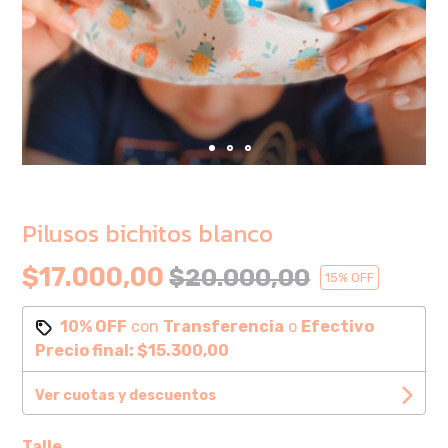
Pilusos bichitos blanco
$17.000,00
$20.000,00
15
% OFF
10% OFF
con
Transferencia
o
Efectivo
Precio final:
$15.300,00
Ver cuotas y descuentos
Talle