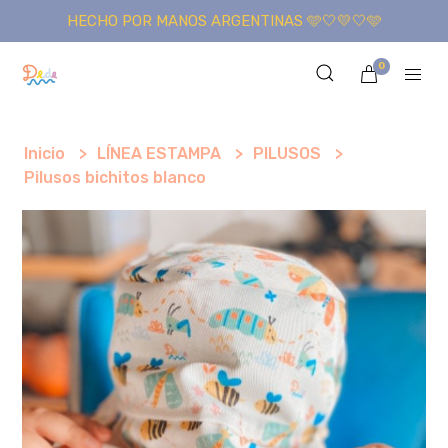
HECHO POR MANOS ARGENTINAS 🩵🤍💛🤍🩵
0
Inicio
LÍNEA ESTAMPA
PILUSOS
Pilusos bichitos blanco