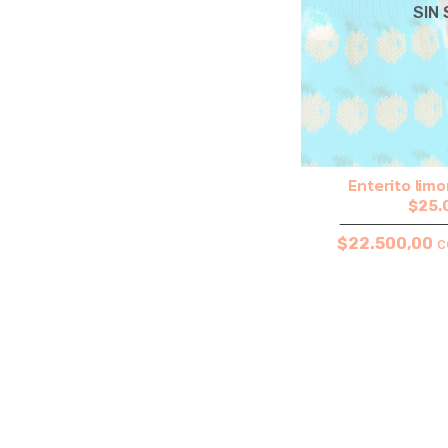
SIN
Enterito lim
$25.
$22.500,00
c