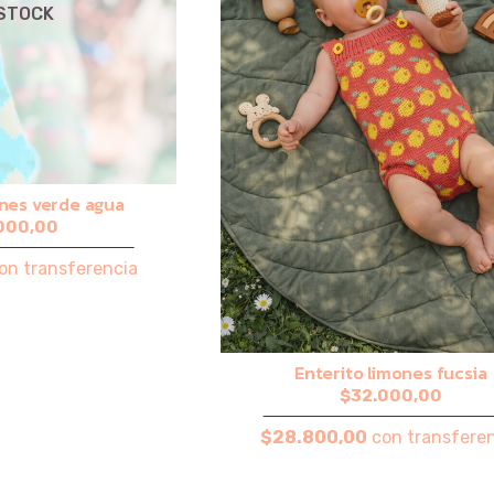
 STOCK
ones verde agua
000,00
on transferencia
Enterito limones fucsia
$32.000,00
$28.800,00
con transferen