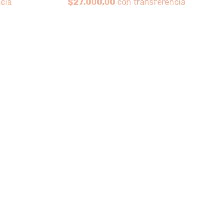
cia
$27.000,00
con transferencia