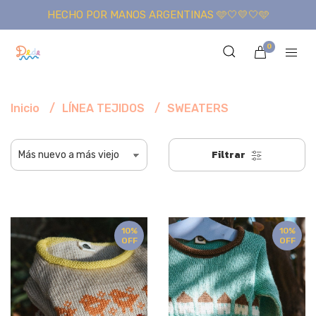
HECHO POR MANOS ARGENTINAS 🩵🤍💛🤍🩵
0
Inicio
LÍNEA TEJIDOS
SWEATERS
Filtrar
10%
10%
OFF
OFF