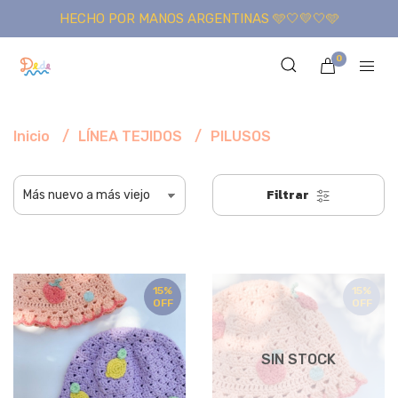
HECHO POR MANOS ARGENTINAS 🩵🤍💛🤍🩵
0
Inicio
LÍNEA TEJIDOS
PILUSOS
Filtrar
15%
15%
OFF
OFF
SIN STOCK