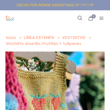
HECHO POR MANOS ARGENTINAS 🩵🤍💛🤍🩵
0
Inicio
LÍNEA ESTAMPA
VESTIDITOS
Vestidito amarillo. Frutillas + tulipanes