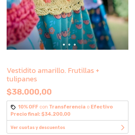
Vestidito amarillo. Frutillas +
tulipanes
$38.000,00
10% OFF
con
Transferencia
o
Efectivo
Precio final:
$34.200,00
Ver cuotas y descuentos