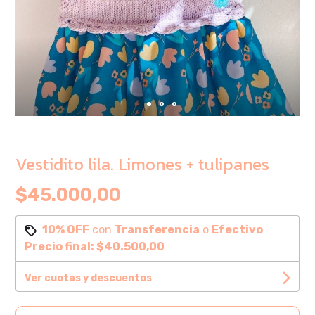
Vestidito lila. Limones + tulipanes
$45.000,00
10% OFF
con
Transferencia
o
Efectivo
Precio final:
$40.500,00
Ver cuotas y descuentos