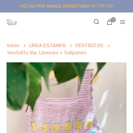
HECHO POR MANOS ARGENTINAS 🩵🤍💛🤍🩵
0
Inicio
LÍNEA ESTAMPA
VESTIDITOS
Vestidito lila. Limones + tulipanes