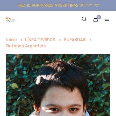
HECHO POR MANOS ARGENTINAS 🩵🤍💛🤍🩵
0
Inicio
LÍNEA TEJIDOS
BUFANDAS
Bufanda Argentina