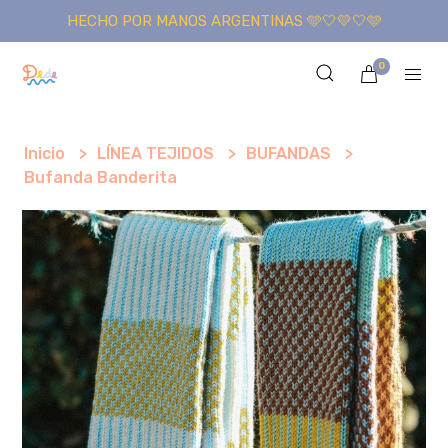
HECHO POR MANOS ARGENTINAS 🩵🤍💛🤍🩵
0
Inicio
LÍNEA TEJIDOS
BUFANDAS
Bufanda Banderita