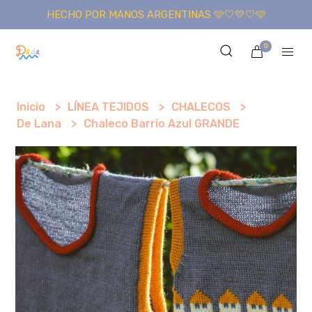
HECHO POR MANOS ARGENTINAS 🩵🤍💛🤍🩵
0
Inicio
LÍNEA TEJIDOS
CHALECOS
De Lana
Chaleco Barrio Azul GRANDE